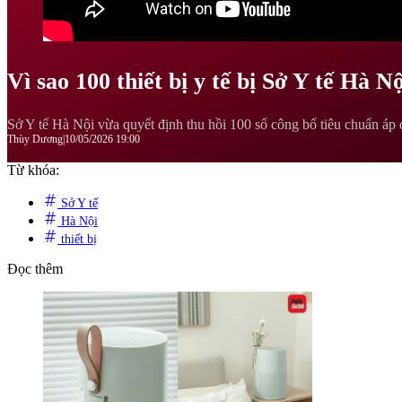
Vì sao 100 thiết bị y tế bị Sở Y tế Hà N
Sở Y tế Hà Nội vừa quyết định thu hồi 100 số công bố tiêu chuẩn áp d
Thùy Dương
|
10/05/2026 19:00
Từ khóa:
Sở Y tế
Hà Nội
thiết bị
Đọc thêm