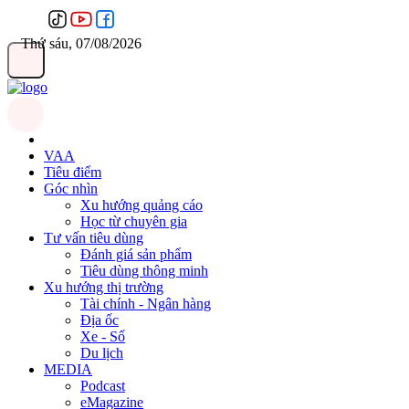
Thứ sáu, 07/08/2026
VAA
Tiêu điểm
Góc nhìn
Xu hướng quảng cáo
Học từ chuyên gia
Tư vấn tiêu dùng
Đánh giá sản phẩm
Tiêu dùng thông minh
Xu hướng thị trường
Tài chính - Ngân hàng
Địa ốc
Xe - Số
Du lịch
MEDIA
Podcast
eMagazine