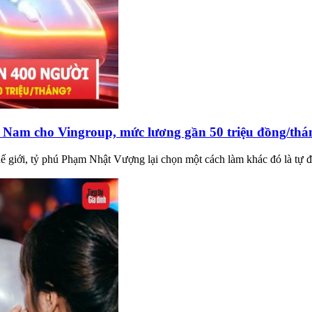
 Nam cho Vingroup, mức lương gần 50 triệu đồng/thá
hế giới, tỷ phú Phạm Nhật Vượng lại chọn một cách làm khác đó là tự đ