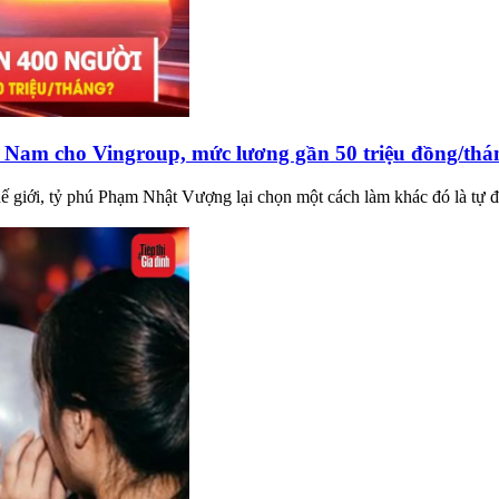
 Nam cho Vingroup, mức lương gần 50 triệu đồng/thá
hế giới, tỷ phú Phạm Nhật Vượng lại chọn một cách làm khác đó là tự đ