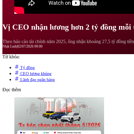
Vị CEO nhận lương hơn 2 tỷ đồng mỗi t
Theo báo cáo tài chính năm 2025, ông nhận khoảng 27,5 tỷ đồng tiền
Nhật Linh
|
02/07/2026 09:00
Từ khóa:
Tỷ đồng
CEO lương khủng
Lãnh đạo ngân hàng
Đọc thêm