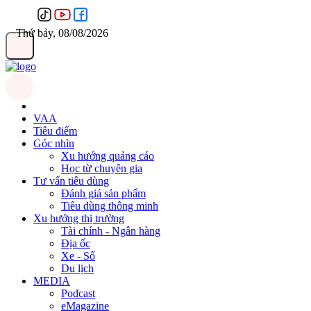
Thứ bảy, 08/08/2026
VAA
Tiêu điểm
Góc nhìn
Xu hướng quảng cáo
Học từ chuyên gia
Tư vấn tiêu dùng
Đánh giá sản phẩm
Tiêu dùng thông minh
Xu hướng thị trường
Tài chính - Ngân hàng
Địa ốc
Xe - Số
Du lịch
MEDIA
Podcast
eMagazine