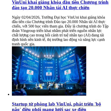
VinUni khai giảng khóa đầu tiên Chương trình
đào tạo 20.000 Nhân tài AI thực chiến
Ngày 02/04/2026, Trường Đại học VinUni khai giảng khóa
đầu tiên của Chương trình Đào tạo 20.000 Nhân tài AI thực
chiến, với 500 học viên tham gia. Đây là chương trình do Tập
đoàn Vingroup triển khai nhằm phát triển nguồn nhân lực
chất lượng cao trong bối cảnh trí tuệ nhân tạo (AI) đang tái
định hình nền kinh tế, thị trường lao động và năng lực cạnh
tranh quốc gia.
Startup từ phòng lab VinUni, phát triển 'bộ
não' điều phối mạng lưới sạc xe điện