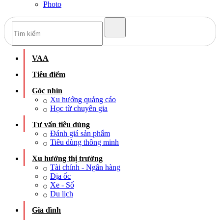
Photo
VAA
Tiêu điểm
Góc nhìn
Xu hướng quảng cáo
Học từ chuyên gia
Tư vấn tiêu dùng
Đánh giá sản phẩm
Tiêu dùng thông minh
Xu hướng thị trường
Tài chính - Ngân hàng
Địa ốc
Xe - Số
Du lịch
Gia đình