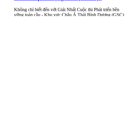
Không chỉ biết đến với Giải Nhất Cuộc thi Phát triển bền
vững toàn cầu - Khu vực Châu Á Thái Bình Dương (GSC)
2025-2026 và vị trí Á quân Chung kết Cuộc thi Tìm kiếm Tài
năng Khởi nghiệp Đổi mới Sáng tạo Quốc gia (TECHFEST)
lần thứ 11, Volterra còn tạo tiếng vang khi là một trong những
dự án khởi nghiệp quy mô lớn đầu tiên được khai sinh từ
những dự án nghiên cứu khoa học của Trường Đại học
VinUni
Tiếng nói Xanh mùa 3: Cặp học sinh Đắk Lắk
và Hà Nội giành quán quân cuộc thi