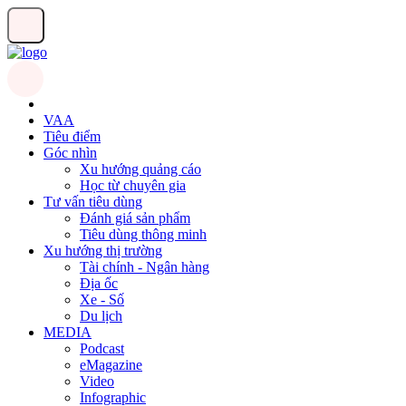
VAA
Tiêu điểm
Góc nhìn
Xu hướng quảng cáo
Học từ chuyên gia
Tư vấn tiêu dùng
Đánh giá sản phẩm
Tiêu dùng thông minh
Xu hướng thị trường
Tài chính - Ngân hàng
Địa ốc
Xe - Số
Du lịch
MEDIA
Podcast
eMagazine
Video
Infographic