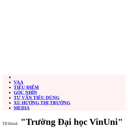
VAA
TIÊU ĐIỂM
GÓC NHÌN
TƯ VẤN TIÊU DÙNG
XU HƯỚNG THỊ TRƯỜNG
MEDIA
"Trường Đại học VinUni"
Từ khoá: