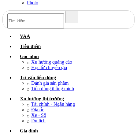
Photo
VAA
Tiêu điểm
Góc nhìn
Xu hướng quảng cáo
Học từ chuyên gia
Tư vấn tiêu dùng
Đánh giá sản phẩm
Tiêu dùng thông minh
Xu hướng thị trường
Tài chính - Ngân hàng
Địa ốc
Xe - Số
Du lịch
Gia đình