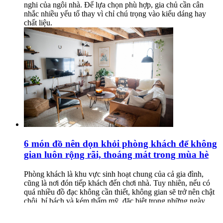
nghi của ngôi nhà. Để lựa chọn phù hợp, gia chủ cần cân
nhắc nhiều yếu tố thay vì chỉ chú trọng vào kiểu dáng hay
chất liệu.
6 món đồ nên dọn khỏi phòng khách để không
gian luôn rộng rãi, thoáng mát trong mùa hè
Phòng khách là khu vực sinh hoạt chung của cả gia đình,
cũng là nơi đón tiếp khách đến chơi nhà. Tuy nhiên, nếu có
quá nhiều đồ đạc không cần thiết, không gian sẽ trở nên chật
chội, bí bách và kém thẩm mỹ, đặc biệt trong những ngày
nắng nóng. Chỉ cần loại bỏ hoặc sắp xếp lại một số vật dụng,
phòng khách sẽ trở nên gọn gàng và dễ chịu hơn đáng kể.