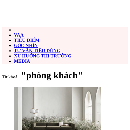
VAA
TIÊU ĐIỂM
GÓC NHÌN
TƯ VẤN TIÊU DÙNG
XU HƯỚNG THỊ TRƯỜNG
MEDIA
"phòng khách"
Từ khoá: