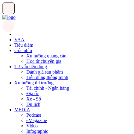
VAA
Tiêu điểm
Góc nhìn
Xu hướng quảng cáo
Học từ chuyên gia
Tư vấn tiêu dùng
Đánh giá sản phẩm
Tiêu dùng thông minh
Xu hướng thị trường
Tài chính - Ngân hàng
Địa ốc
Xe - Số
Du lịch
MEDIA
Podcast
eMagazine
Video
Infographic