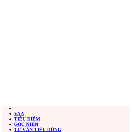
VAA
TIÊU ĐIỂM
GÓC NHÌN
TƯ VẤN TIÊU DÙNG