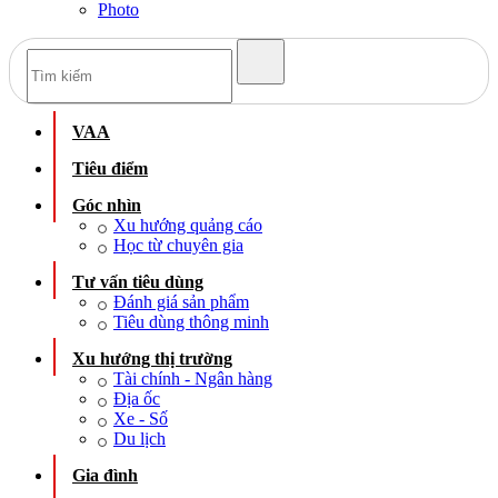
Photo
VAA
Tiêu điểm
Góc nhìn
Xu hướng quảng cáo
Học từ chuyên gia
Tư vấn tiêu dùng
Đánh giá sản phẩm
Tiêu dùng thông minh
Xu hướng thị trường
Tài chính - Ngân hàng
Địa ốc
Xe - Số
Du lịch
Gia đình