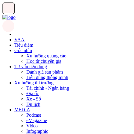
VAA
Tiêu điểm
Góc nhìn
Xu hướng quảng cáo
Học từ chuyên gia
Tư vấn tiêu dùng
Đánh giá sản phẩm
Tiêu dùng thông minh
Xu hướng thị trường
Tài chính - Ngân hàng
Địa ốc
Xe - Số
Du lịch
MEDIA
Podcast
eMagazine
Video
Infographic