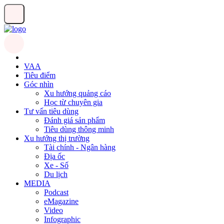
VAA
Tiêu điểm
Góc nhìn
Xu hướng quảng cáo
Học từ chuyên gia
Tư vấn tiêu dùng
Đánh giá sản phẩm
Tiêu dùng thông minh
Xu hướng thị trường
Tài chính - Ngân hàng
Địa ốc
Xe - Số
Du lịch
MEDIA
Podcast
eMagazine
Video
Infographic