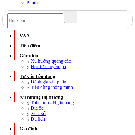
Photo
VAA
Tiêu điểm
Góc nhìn
Xu hướng quảng cáo
Học từ chuyên gia
Tư vấn tiêu dùng
Đánh giá sản phẩm
Tiêu dùng thông minh
Xu hướng thị trường
Tài chính - Ngân hàng
Địa ốc
Xe - Số
Du lịch
Gia đình