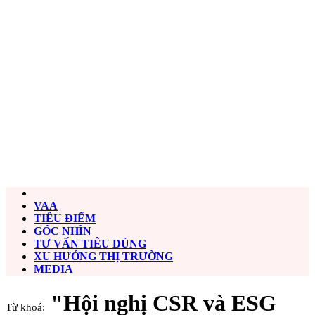
VAA
TIÊU ĐIỂM
GÓC NHÌN
TƯ VẤN TIÊU DÙNG
XU HƯỚNG THỊ TRƯỜNG
MEDIA
"Hội nghị CSR và ESG
Từ khoá: