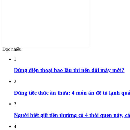
Đọc nhiều
1
Dùng điện thoại bao lâu thì nên đổi máy mới?
2
Đừng tiếc thức ăn thừa: 4 món ăn để tủ lạnh quá
3
Người biết giữ tiền thường có 4 thói quen này, c
4