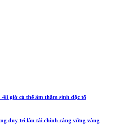
 48 giờ có thể âm thầm sinh độc tố
àng duy trì lâu tài chính càng vững vàng