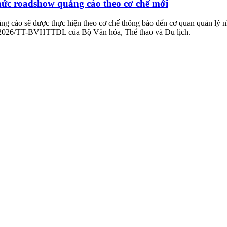
chức roadshow quảng cáo theo cơ chế mới
g cáo sẽ được thực hiện theo cơ chế thông báo đến cơ quan quản lý nh
2/2026/TT-BVHTTDL của Bộ Văn hóa, Thể thao và Du lịch.