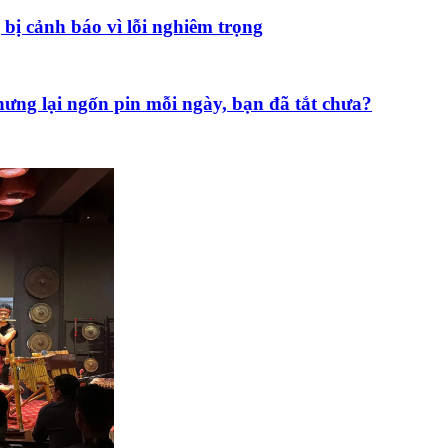
 bị cảnh báo vì lỗi nghiêm trọng
hưng lại ngốn pin mỗi ngày, bạn đã tắt chưa?