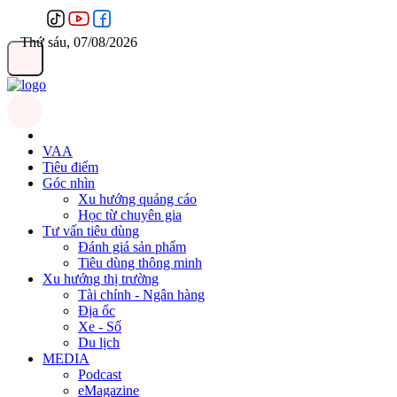
Thứ sáu, 07/08/2026
VAA
Tiêu điểm
Góc nhìn
Xu hướng quảng cáo
Học từ chuyên gia
Tư vấn tiêu dùng
Đánh giá sản phẩm
Tiêu dùng thông minh
Xu hướng thị trường
Tài chính - Ngân hàng
Địa ốc
Xe - Số
Du lịch
MEDIA
Podcast
eMagazine