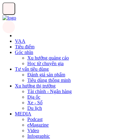
VAA
Tiêu điểm
Góc nhìn
Xu hướng quảng cáo
Học từ chuyên gia
Tư vấn tiêu dùng
Đánh giá sản phẩm
Tiêu dùng thông minh
Xu hướng thị trường
Tài chính - Ngân hàng
Địa ốc
Xe - Số
Du lịch
MEDIA
Podcast
eMagazine
Video
Infographic