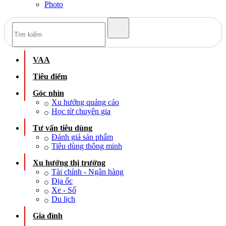
Photo
VAA
Tiêu điểm
Góc nhìn
Xu hướng quảng cáo
Học từ chuyên gia
Tư vấn tiêu dùng
Đánh giá sản phẩm
Tiêu dùng thông minh
Xu hướng thị trường
Tài chính - Ngân hàng
Địa ốc
Xe - Số
Du lịch
Gia đình