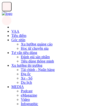
VAA
Tiêu điểm
Góc nhìn
Xu hướng quảng cáo
Học từ chuyên gia
Tư vấn tiêu dùng
Đánh giá sản phẩm
Tiêu dùng thông minh
Xu hướng thị trường
Tài chính - Ngân hàng
Địa ốc
Xe - Số
Du lịch
MEDIA
Podcast
eMagazine
Video
Infographic