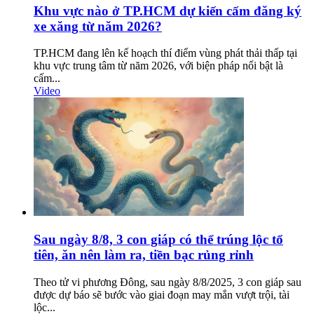
Khu vực nào ở TP.HCM dự kiến cấm đăng ký
xe xăng từ năm 2026?
TP.HCM đang lên kế hoạch thí điểm vùng phát thải thấp tại
khu vực trung tâm từ năm 2026, với biện pháp nổi bật là
cấm...
Video
Sau ngày 8/8, 3 con giáp có thể trúng lộc tổ
tiên, ăn nên làm ra, tiền bạc rủng rỉnh
Theo tử vi phương Đông, sau ngày 8/8/2025, 3 con giáp sau
được dự báo sẽ bước vào giai đoạn may mắn vượt trội, tài
lộc...