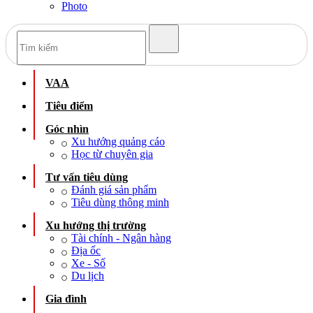
Photo
VAA
Tiêu điểm
Góc nhìn
Xu hướng quảng cáo
Học từ chuyên gia
Tư vấn tiêu dùng
Đánh giá sản phẩm
Tiêu dùng thông minh
Xu hướng thị trường
Tài chính - Ngân hàng
Địa ốc
Xe - Số
Du lịch
Gia đình