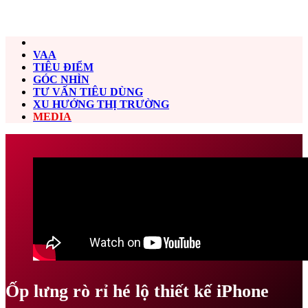
VAA
TIÊU ĐIỂM
GÓC NHÌN
TƯ VẤN TIÊU DÙNG
XU HƯỚNG THỊ TRƯỜNG
MEDIA
Ốp lưng rò rỉ hé lộ thiết kế iPhone