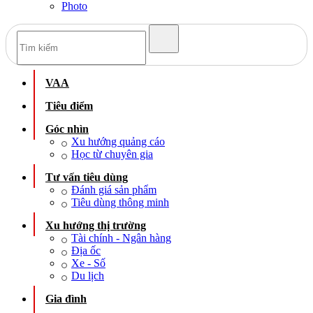
Photo
VAA
Tiêu điểm
Góc nhìn
Xu hướng quảng cáo
Học từ chuyên gia
Tư vấn tiêu dùng
Đánh giá sản phẩm
Tiêu dùng thông minh
Xu hướng thị trường
Tài chính - Ngân hàng
Địa ốc
Xe - Số
Du lịch
Gia đình