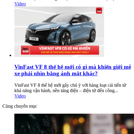
Video
VinFast VF 8 thế hệ mới có gì mà khiến giới mê
xe phải nhìn bằng ánh mắt khác?
VinFast VF 8 thế hệ mới gây chú ý với hàng loạt cải tiến từ
khả năng vận hành, nền tảng điện – điện tử đến công...
Video
Cùng chuyên mục