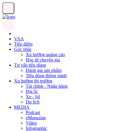
VAA
Tiêu điểm
Góc nhìn
Xu hướng quảng cáo
Học từ chuyên gia
Tư vấn tiêu dùng
Đánh giá sản phẩm
Tiêu dùng thông minh
Xu hướng thị trường
Tài chính - Ngân hàng
Địa ốc
Xe - Số
Du lịch
MEDIA
Podcast
eMagazine
Video
Infographic