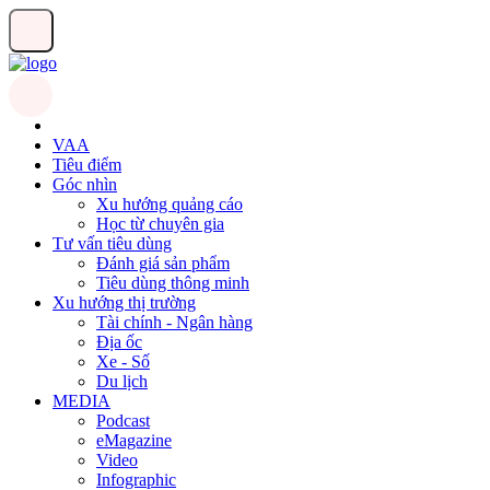
VAA
Tiêu điểm
Góc nhìn
Xu hướng quảng cáo
Học từ chuyên gia
Tư vấn tiêu dùng
Đánh giá sản phẩm
Tiêu dùng thông minh
Xu hướng thị trường
Tài chính - Ngân hàng
Địa ốc
Xe - Số
Du lịch
MEDIA
Podcast
eMagazine
Video
Infographic