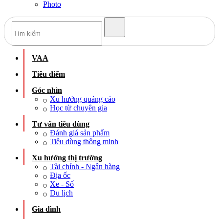
Photo
VAA
Tiêu điểm
Góc nhìn
Xu hướng quảng cáo
Học từ chuyên gia
Tư vấn tiêu dùng
Đánh giá sản phẩm
Tiêu dùng thông minh
Xu hướng thị trường
Tài chính - Ngân hàng
Địa ốc
Xe - Số
Du lịch
Gia đình