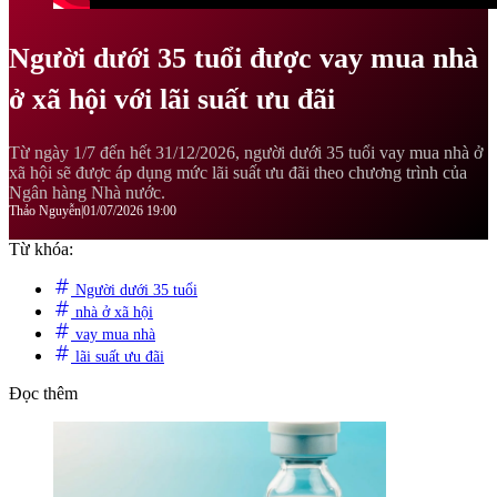
Người dưới 35 tuổi được vay mua nhà
ở xã hội với lãi suất ưu đãi
Từ ngày 1/7 đến hết 31/12/2026, người dưới 35 tuổi vay mua nhà ở
xã hội sẽ được áp dụng mức lãi suất ưu đãi theo chương trình của
Ngân hàng Nhà nước.
Thảo Nguyễn
|
01/07/2026 19:00
Từ khóa:
Người dưới 35 tuổi
nhà ở xã hội
vay mua nhà
lãi suất ưu đãi
Đọc thêm