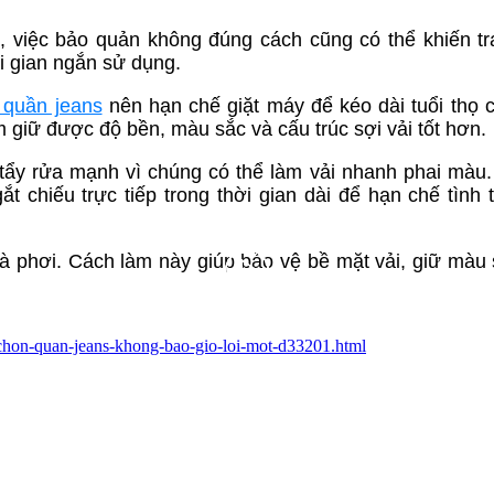
, việc bảo quản không đúng cách cũng có thể khiến t
i gian ngắn sử dụng.
t quần jeans
nên hạn chế giặt máy để kéo dài tuổi thọ 
m giữ được độ bền, màu sắc và cấu trúc sợi vải tốt hơn.
 tẩy rửa mạnh vì chúng có thể làm vải nhanh phai màu.
t chiếu trực tiếp trong thời gian dài để hạn chế tình 
 và phơi. Cách làm này giúp bảo vệ bề mặt vải, giữ màu
-chon-quan-jeans-khong-bao-gio-loi-mot-d33201.html