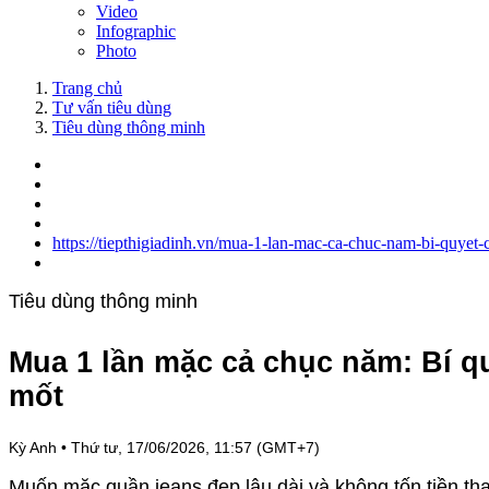
Video
Infographic
Photo
Trang chủ
Tư vấn tiêu dùng
Tiêu dùng thông minh
https://tiepthigiadinh.vn/mua-1-lan-mac-ca-chuc-nam-bi-quyet
Tiêu dùng thông minh
Mua 1 lần mặc cả chục năm: Bí q
mốt
Kỳ Anh
•
Thứ tư, 17/06/2026, 11:57 (GMT+7)
Muốn mặc quần jeans đẹp lâu dài và không tốn tiền th