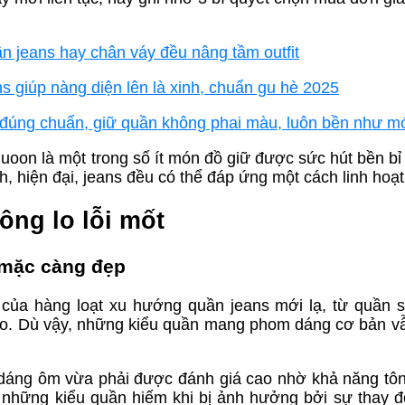
n jeans hay chân váy đều nâng tầm outfit
s giúp nàng diện lên là xinh, chuẩn gu hè 2025
t đúng chuẩn, giữ quần không phai màu, luôn bền như m
 luoon là một trong số ít món đồ giữ được sức hút bền bỉ
h, hiện đại, jeans đều có thể đáp ứng một cách linh hoạt
ông lo lỗi mốt
 mặc càng đẹp
n của hàng loạt xu hướng quần jeans mới lạ, từ quần s
áo. Dù vậy, những kiểu quần mang phom dáng cơ bản vẫ
 dáng ôm vừa phải được đánh giá cao nhờ khả năng tô
 những kiểu quần hiếm khi bị ảnh hưởng bởi sự thay đ