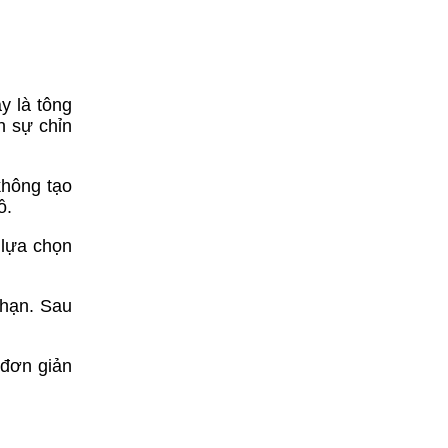
y là tông
n sự chỉn
không tạo
ồ.
 lựa chọn
 hạn. Sau
 đơn giản