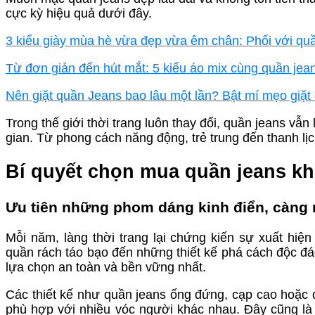
cực kỳ hiệu quả dưới đây.
3 kiểu giày mùa hè vừa đẹp vừa êm chân: Phối với quầ
Từ đơn giản đến hút mắt: 5 kiểu áo mix cùng quần jean
Nên giặt quần Jeans bao lâu một lần? Bật mí mẹo giặ
Trong thế giới thời trang luôn thay đổi, quần jeans vẫn
gian. Từ phong cách năng động, trẻ trung đến thanh lịc
Bí quyết chọn mua quần jeans kh
Ưu tiên những phom dáng kinh điển, càng
Mỗi năm, làng thời trang lại chứng kiến sự xuất hiệ
quần rách táo bạo đến những thiết kế phá cách độc đ
lựa chọn an toàn và bền vững nhất.
Các thiết kế như quần jeans ống đứng, cạp cao hoặc
phù hợp với nhiều vóc người khác nhau. Đây cũng là