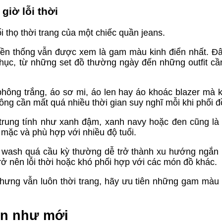
iờ lỗi thời
i thọ thời trang của một chiếc quần jeans.
uyền thống vẫn được xem là gam màu kinh điển nhất. Đâ
phục, từ những set đồ thường ngày đến những outfit cầ
phông trắng, áo sơ mi, áo len hay áo khoác blazer mà 
ông cần mất quá nhiều thời gian suy nghĩ mỗi khi phối đ
rung tính như xanh đậm, xanh navy hoặc đen cũng là
mặc và phù hợp với nhiều độ tuổi.
g wash quá cầu kỳ thường dễ trở thành xu hướng ngắn
trở nên lỗi thời hoặc khó phối hợp với các món đồ khác.
hưng vẫn luôn thời trang, hãy ưu tiên những gam màu
ôn như mới