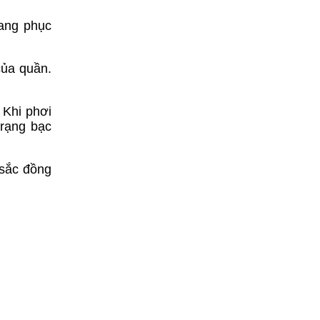
rang phục
của quần.
 Khi phơi
trạng bạc
 sắc đồng