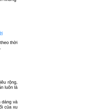
ới
 theo thời
.
iêu rộng,
n luôn là
n dáng và
ổi của xu