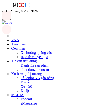
Thứ năm, 06/08/2026
VAA
Tiêu điểm
Góc nhìn
Xu hướng quảng cáo
Học từ chuyên gia
Tư vấn tiêu dùng
Đánh giá sản phẩm
Tiêu dùng thông minh
Xu hướng thị trường
Tài chính - Ngân hàng
Địa ốc
Xe - Số
Du lịch
MEDIA
Podcast
eMagazine