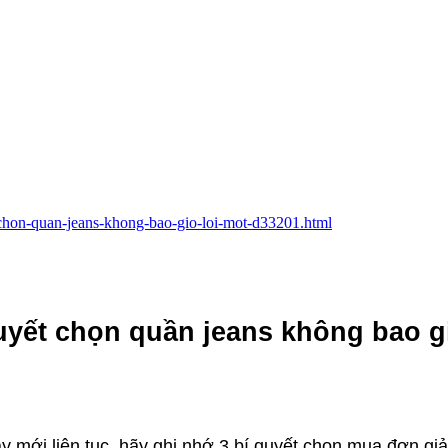
-chon-quan-jeans-khong-bao-gio-loi-mot-d33201.html
uyết chọn quần jeans không bao gi
ay mới liên tục, hãy ghi nhớ 3 bí quyết chọn mua đơn g