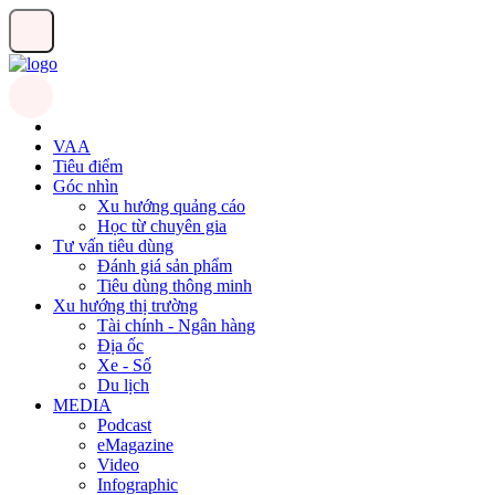
VAA
Tiêu điểm
Góc nhìn
Xu hướng quảng cáo
Học từ chuyên gia
Tư vấn tiêu dùng
Đánh giá sản phẩm
Tiêu dùng thông minh
Xu hướng thị trường
Tài chính - Ngân hàng
Địa ốc
Xe - Số
Du lịch
MEDIA
Podcast
eMagazine
Video
Infographic