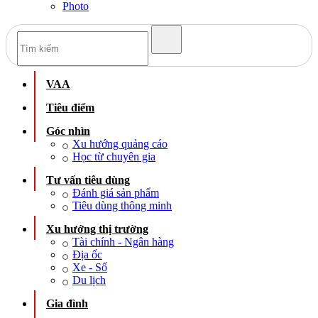
Photo
VAA
Tiêu điểm
Góc nhìn
Xu hướng quảng cáo
Học từ chuyên gia
Tư vấn tiêu dùng
Đánh giá sản phẩm
Tiêu dùng thông minh
Xu hướng thị trường
Tài chính - Ngân hàng
Địa ốc
Xe - Số
Du lịch
Gia đình