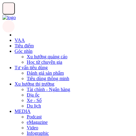
VAA
Tiêu điểm
Góc nhìn
Xu hướng quảng cáo
Học từ chuyên gia
Tư vấn tiêu dùng
Đánh giá sản phẩm
Tiêu dùng thông minh
Xu hướng thị trường
Tài chính - Ngân hàng
Địa ốc
Xe - Số
Du lịch
MEDIA
Podcast
eMagazine
Video
Infographic