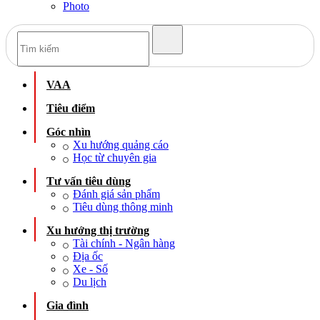
Photo
VAA
Tiêu điểm
Góc nhìn
Xu hướng quảng cáo
Học từ chuyên gia
Tư vấn tiêu dùng
Đánh giá sản phẩm
Tiêu dùng thông minh
Xu hướng thị trường
Tài chính - Ngân hàng
Địa ốc
Xe - Số
Du lịch
Gia đình