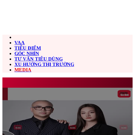
VAA
TIÊU ĐIỂM
GÓC NHÌN
TƯ VẤN TIÊU DÙNG
XU HƯỚNG THỊ TRƯỜNG
MEDIA