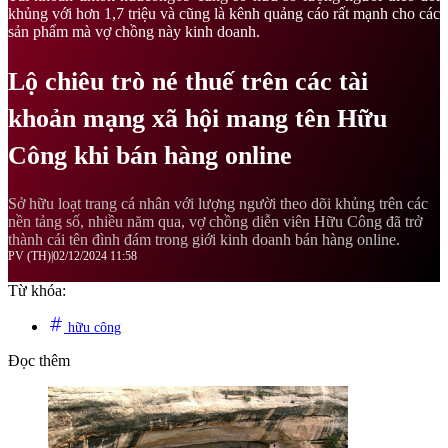
khủng với hơn 1,7 triệu và cũng là kênh quảng cáo rất mạnh cho các
sản phẩm mà vợ chồng này kinh doanh.
Lộ chiêu trò né thuế trên các tài
khoản mạng xã hội mang tên Hữu
Công khi bán hàng online
Sở hữu loạt trang cá nhân với lượng người theo dõi khủng trên các
nền tảng số, nhiều năm qua, vợ chồng diễn viên Hữu Công đã trở
thành cái tên đình đám trong giới kinh doanh bán hàng online.
PV (TH)
|
02/12/2024 11:58
Từ khóa:
hữu công
Đọc thêm