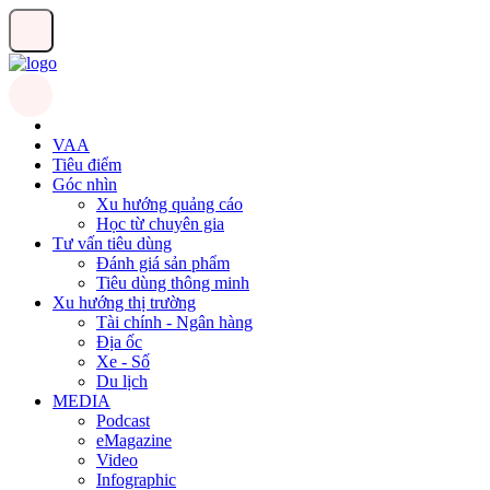
VAA
Tiêu điểm
Góc nhìn
Xu hướng quảng cáo
Học từ chuyên gia
Tư vấn tiêu dùng
Đánh giá sản phẩm
Tiêu dùng thông minh
Xu hướng thị trường
Tài chính - Ngân hàng
Địa ốc
Xe - Số
Du lịch
MEDIA
Podcast
eMagazine
Video
Infographic