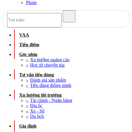
Photo
VAA
Tiêu điểm
Góc nhìn
Xu hướng quảng cáo
Học từ chuyên gia
Tư vấn tiêu dùng
Đánh giá sản phẩm
Tiêu dùng thông minh
Xu hướng thị trường
Tài chính - Ngân hàng
Địa ốc
Xe - Số
Du lịch
Gia đình