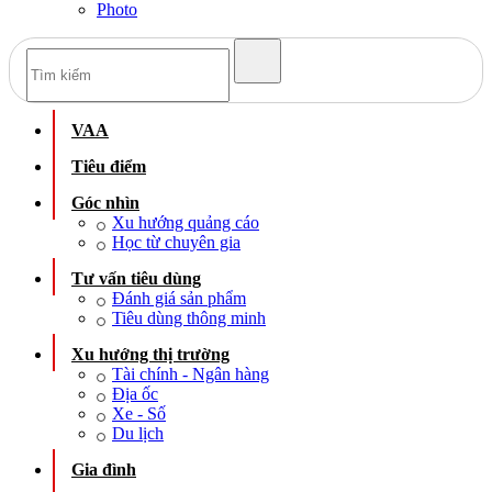
Photo
VAA
Tiêu điểm
Góc nhìn
Xu hướng quảng cáo
Học từ chuyên gia
Tư vấn tiêu dùng
Đánh giá sản phẩm
Tiêu dùng thông minh
Xu hướng thị trường
Tài chính - Ngân hàng
Địa ốc
Xe - Số
Du lịch
Gia đình