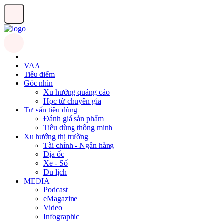
VAA
Tiêu điểm
Góc nhìn
Xu hướng quảng cáo
Học từ chuyên gia
Tư vấn tiêu dùng
Đánh giá sản phẩm
Tiêu dùng thông minh
Xu hướng thị trường
Tài chính - Ngân hàng
Địa ốc
Xe - Số
Du lịch
MEDIA
Podcast
eMagazine
Video
Infographic