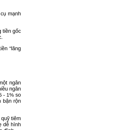
g cụ mạnh
 tiền gốc
c.
iền "lãng
 một ngân
hiều ngân
5 - 1% so
m bận rộn
 quỹ tiêm
ẹ dễ hình