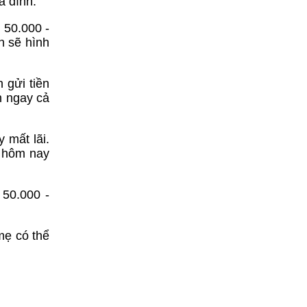
a đình.
 50.000 -
n sẽ hình
 gửi tiền
h ngay cả
 mất lãi.
ỏ hôm nay
 50.000 -
mẹ có thể