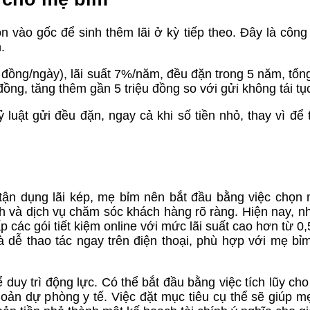
ồn vào gốc để sinh thêm lãi ở kỳ tiếp theo. Đây là côn
.
đồng/ngày), lãi suất 7%/năm, đều đặn trong 5 năm, tổng
đồng, tăng thêm gần 5 triệu đồng so với gửi không tái tụ
 luật gửi đều đặn, ngay cả khi số tiền nhỏ, thay vì để t
 tận dụng lãi kép, mẹ bỉm nên bắt đầu bằng việc chọn
anh và dịch vụ chăm sóc khách hàng rõ ràng. Hiện nay, n
c gói tiết kiệm online với mức lãi suất cao hơn từ 0,
à dễ thao tác ngay trên điện thoại, phù hợp với mẹ bỉ
 duy trì động lực. Có thể bắt đầu bằng việc tích lũy cho
ản dự phòng y tế. Việc đặt mục tiêu cụ thể sẽ giúp m