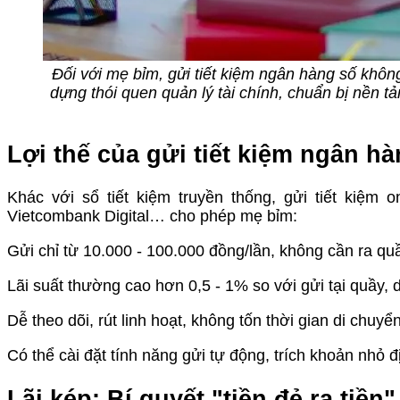
Đối với mẹ bỉm, gửi tiết kiệm ngân hàng số không
dựng thói quen quản lý tài chính, chuẩn bị nền t
Lợi thế của gửi tiết kiệm ngân h
Khác với sổ tiết kiệm truyền thống, gửi tiết kiệ
Vietcombank Digital… cho phép mẹ bỉm:
Gửi chỉ từ 10.000 - 100.000 đồng/lần, không cần ra quầ
Lãi suất thường cao hơn 0,5 - 1% so với gửi tại quầy,
Dễ theo dõi, rút linh hoạt, không tốn thời gian di chuy
Có thể cài đặt tính năng gửi tự động, trích khoản nhỏ đ
Lãi kép: Bí quyết "tiền đẻ ra tiề