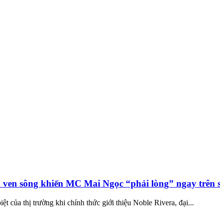
m ven sông khiến MC Mai Ngọc “phải lòng” ngay trên s
t của thị trường khi chính thức giới thiệu Noble Rivera, đại...