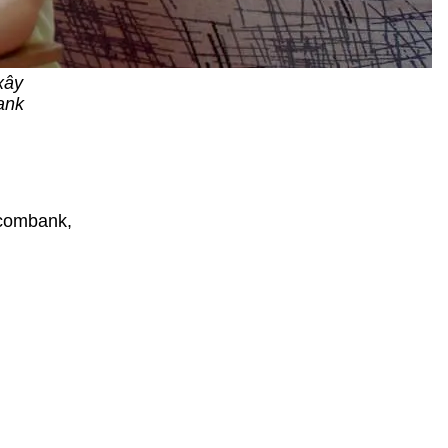
xây
ank
combank,