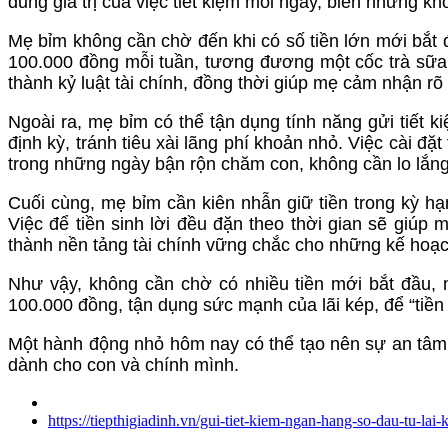
dung giá trị của việc tiết kiệm mỗi ngày, biến những kh
Mẹ bỉm không cần chờ đến khi có số tiền lớn mới bắt 
100.000 đồng mỗi tuần, tương đương một cốc trà sữa 
thành kỷ luật tài chính, đồng thời giúp mẹ cảm nhận rõ 
Ngoài ra, mẹ bỉm có thể tận dụng tính năng gửi tiết 
định kỳ, tránh tiêu xài lãng phí khoản nhỏ. Việc cài đ
trong những ngày bận rộn chăm con, không cần lo lắng 
Cuối cùng, mẹ bỉm cần kiên nhẫn giữ tiền trong kỳ hạn 
Việc để tiền sinh lời đều đặn theo thời gian sẽ giúp
thành nền tảng tài chính vững chắc cho những kế hoạch
Như vậy, không cần chờ có nhiều tiền mới bắt đầu,
100.000 đồng, tận dụng sức mạnh của lãi kép, để “tiền
Một hành động nhỏ hôm nay có thể tạo nên sự an tâm 
dành cho con và chính mình.
https://tiepthigiadinh.vn/gui-tiet-kiem-ngan-hang-so-dau-tu-la