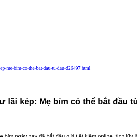
i-kep-me-bim-co-the-bat-dau-tu-dau-d26497.html
ư lãi kép: Mẹ bỉm có thể bắt đầu t
 bỉm ngày nay đã bắt đầu gửi tiết kiệm online, tích lũy l