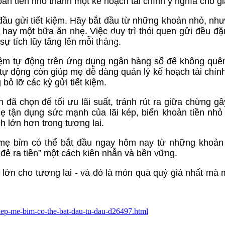
oản tiền nhỏ thành một kế hoạch tài chính ý nghĩa cho gi
đầu gửi tiết kiệm. Hãy bắt đầu từ những khoản nhỏ, như
hay một bữa ăn nhẹ. Việc duy trì thói quen gửi đều đặ
sự tích lũy tăng lên mỗi tháng.
kiệm tự động trên ứng dụng ngân hàng số để không quên
ặt tự động còn giúp mẹ dễ dàng quản lý kế hoạch tài chín
bỏ lỡ các kỳ gửi tiết kiệm.
đã chọn để tối ưu lãi suất, tránh rút ra giữa chừng gây
 mẹ tận dụng sức mạnh của lãi kép, biến khoản tiền nh
 lớn hơn trong tương lai.
 mẹ bỉm có thể bắt đầu ngay hôm nay từ những khoản
 đẻ ra tiền” một cách kiên nhẫn và bền vững.
lớn cho tương lai - và đó là món quà quý giá nhất mà 
i-kep-me-bim-co-the-bat-dau-tu-dau-d26497.html