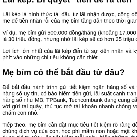
Lãi kép là hình thức tái đầu tư lãi nhận được, cộng d
mẽ để tiền nhàn rỗi của mẹ bỉm tăng dần theo thời gian
Ví dụ, mẹ bỉm gửi 500.000 đồng/tháng (khoảng 17.000 
là 30 triệu đồng, nhưng nhờ lãi kép sẽ có hơn 35 triệu 
Lợi ích lớn nhất của lãi kép đến từ sự kiên nhẫn và kỷ
phí" vào những chi tiêu không cần thiết.
Mẹ bỉm có thể bắt đầu từ đâu?
Để bắt đầu hành trình gửi tiết kiệm ngân hàng số và
hàng số uy tín, có bảo hiểm tiền gửi, lãi suất cạnh tr
hàng số như MB, TPBank, Techcombank đang cung cấp cá
với gửi tại quầy, thủ tục mở tài khoản nhanh chóng v
chăm con nhỏ.
Tiếp theo, mẹ bỉm cần đặt mục tiêu tiết kiệm rõ ràng để
chủng dịch vụ của con, học phí mầm non hoặc một kho