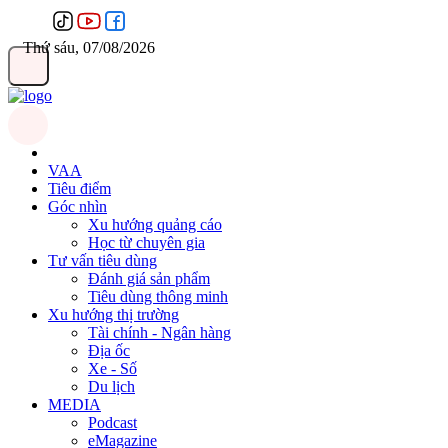
Thứ sáu, 07/08/2026
VAA
Tiêu điểm
Góc nhìn
Xu hướng quảng cáo
Học từ chuyên gia
Tư vấn tiêu dùng
Đánh giá sản phẩm
Tiêu dùng thông minh
Xu hướng thị trường
Tài chính - Ngân hàng
Địa ốc
Xe - Số
Du lịch
MEDIA
Podcast
eMagazine