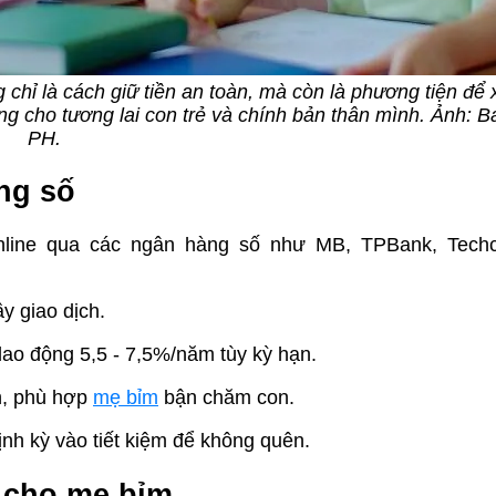
 chỉ là cách giữ tiền an toàn, mà còn là phương tiện để 
ảng cho tương lai con trẻ và chính bản thân mình. Ảnh: B
PH.
àng số
m online qua các ngân hàng số như MB, TPBank, Tech
y giao dịch.
 dao động 5,5 - 7,5%/năm tùy kỳ hạn.
ển, phù hợp
mẹ bỉm
bận chăm con.
ịnh kỳ vào tiết kiệm để không quên.
n" cho mẹ bỉm