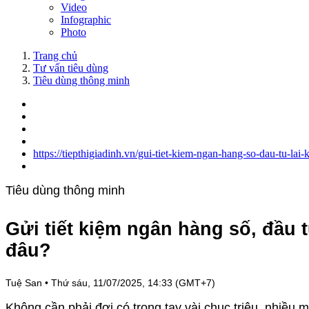
Video
Infographic
Photo
Trang chủ
Tư vấn tiêu dùng
Tiêu dùng thông minh
https://tiepthigiadinh.vn/gui-tiet-kiem-ngan-hang-so-dau-tu-la
Tiêu dùng thông minh
Gửi tiết kiệm ngân hàng số, đầu t
đâu?
Tuệ San
•
Thứ sáu, 11/07/2025, 14:33 (GMT+7)
Không cần phải đợi có trong tay vài chục triệu, nhiều mẹ