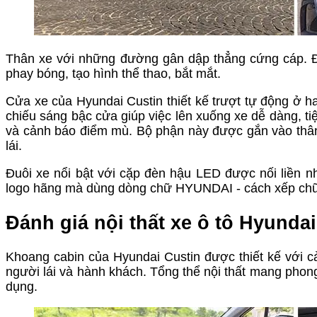
Thân xe với những đường gân dập thẳng cứng cáp. Đi
phay bóng, tạo hình thể thao, bắt mắt.
Cửa xe của Hyundai Custin thiết kế trượt tự động ở h
chiếu sáng bậc cửa giúp việc lên xuống xe dễ dàng, t
và cảnh báo điểm mù. Bộ phận này được gắn vào thân
lái.
Đuôi xe nổi bật với cặp đèn hậu LED được nối liền 
logo hãng mà dùng dòng chữ HYUNDAI - cách xếp chữ
Đánh giá nội thất xe ô tô Hyundai
Khoang cabin của Hyundai Custin được thiết kế với 
người lái và hành khách. Tổng thể nội thất mang phon
dụng.