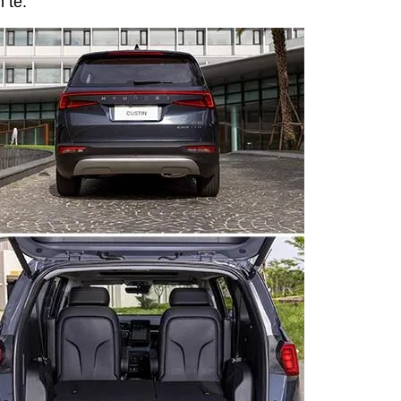
h tế.