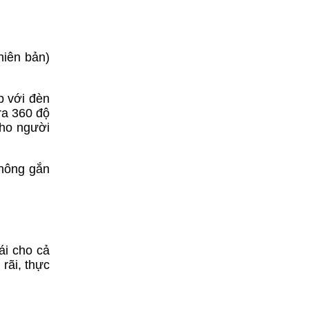
hiên bản)
p với đèn
ra 360 độ
cho người
không gắn
ái cho cả
rãi, thực