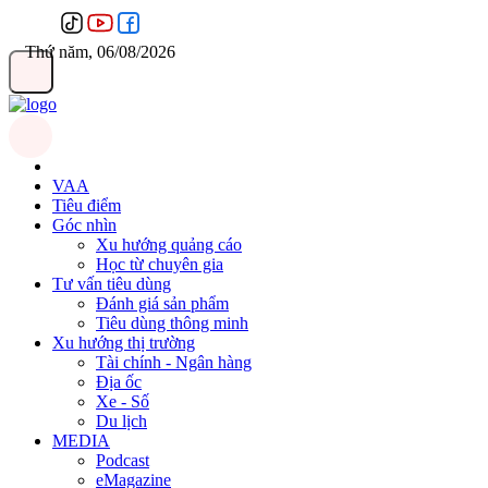
Thứ năm, 06/08/2026
VAA
Tiêu điểm
Góc nhìn
Xu hướng quảng cáo
Học từ chuyên gia
Tư vấn tiêu dùng
Đánh giá sản phẩm
Tiêu dùng thông minh
Xu hướng thị trường
Tài chính - Ngân hàng
Địa ốc
Xe - Số
Du lịch
MEDIA
Podcast
eMagazine