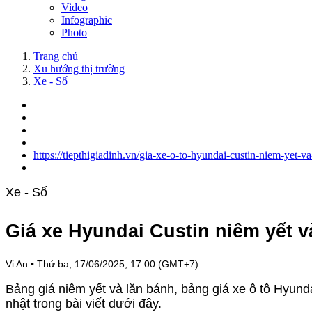
Video
Infographic
Photo
Trang chủ
Xu hướng thị trường
Xe - Số
https://tiepthigiadinh.vn/gia-xe-o-to-hyundai-custin-niem-yet-
Xe - Số
Giá xe Hyundai Custin niêm yết v
Vi An
•
Thứ ba, 17/06/2025, 17:00 (GMT+7)
Bảng giá niêm yết và lăn bánh, bảng giá xe ô tô Hyunda
nhật trong bài viết dưới đây.