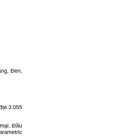
ắng, Đen,
đạt 3.055
 mại. Đầu
arametric