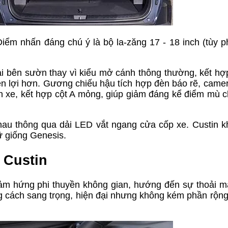
ểm nhấn đáng chú ý là bộ la-zăng 17 - 18 inch (tùy p
ai bên sườn thay vì kiểu mở cánh thông thường, kết hợ
iện lợi hơn. Gương chiếu hậu tích hợp đèn báo rẽ, came
 xe, kết hợp cột A mỏng, giúp giảm đáng kể điểm mù 
nhau thông qua dải LED vắt ngang cửa cốp xe. Custin 
 giống Genesis.
 Custin
cảm hứng phi thuyền không gian, hướng đến sự thoải m
g cách sang trọng, hiện đại nhưng không kém phần rộng 