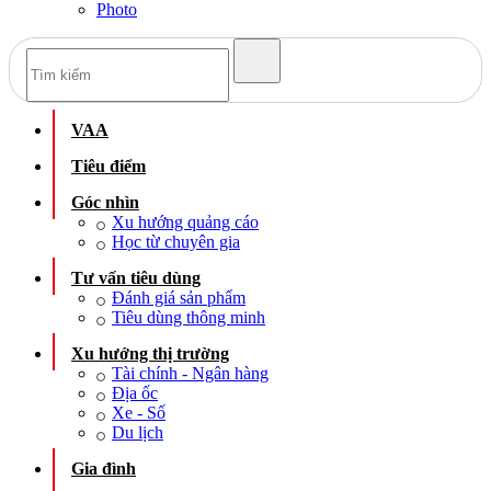
Photo
VAA
Tiêu điểm
Góc nhìn
Xu hướng quảng cáo
Học từ chuyên gia
Tư vấn tiêu dùng
Đánh giá sản phẩm
Tiêu dùng thông minh
Xu hướng thị trường
Tài chính - Ngân hàng
Địa ốc
Xe - Số
Du lịch
Gia đình