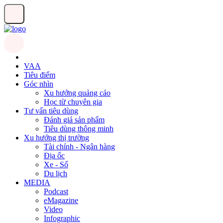
VAA
Tiêu điểm
Góc nhìn
Xu hướng quảng cáo
Học từ chuyên gia
Tư vấn tiêu dùng
Đánh giá sản phẩm
Tiêu dùng thông minh
Xu hướng thị trường
Tài chính - Ngân hàng
Địa ốc
Xe - Số
Du lịch
MEDIA
Podcast
eMagazine
Video
Infographic