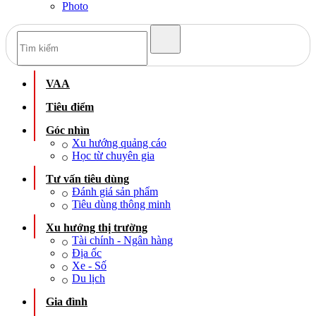
Photo
VAA
Tiêu điểm
Góc nhìn
Xu hướng quảng cáo
Học từ chuyên gia
Tư vấn tiêu dùng
Đánh giá sản phẩm
Tiêu dùng thông minh
Xu hướng thị trường
Tài chính - Ngân hàng
Địa ốc
Xe - Số
Du lịch
Gia đình