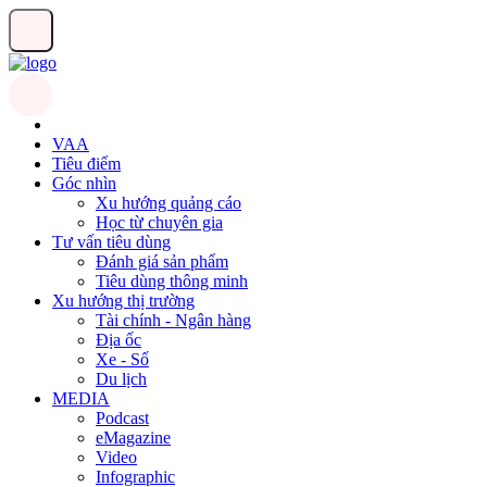
VAA
Tiêu điểm
Góc nhìn
Xu hướng quảng cáo
Học từ chuyên gia
Tư vấn tiêu dùng
Đánh giá sản phẩm
Tiêu dùng thông minh
Xu hướng thị trường
Tài chính - Ngân hàng
Địa ốc
Xe - Số
Du lịch
MEDIA
Podcast
eMagazine
Video
Infographic