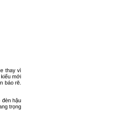
e thay vì
 kiểu mới
n báo rẽ.
p đèn hậu
ang trọng