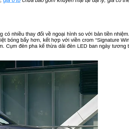
o,
giá ô tô
chưa bao gồm khuyến mại tại đại lý, giá có thể
ó nhiều thay đổi về ngoại hình so với bản tiền nhiệm.
iệt bóng bẩy hơn, kết hợp với viền crom “Signature Wi
g tâm. Cụm đèn pha kế thừa dải đèn LED ban ngày tương