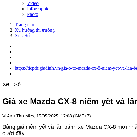
Video
Infographic
Photo
Trang chủ
Xu hướng thị trường
Xe - Số
https://tiepthigiadinh.vn/gia-o-to-mazda-cx-8-niem-yet-va-lan
Xe - Số
Giá xe Mazda CX-8 niêm yết và lă
Vi An
•
Thứ năm, 15/05/2025, 17:08 (GMT+7)
Bảng giá niêm yết và lăn bánh xe Mazda CX-8 mới nhất 
dưới đây.