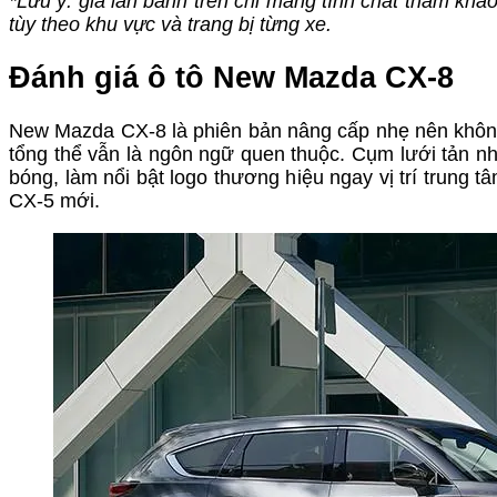
*Lưu ý: giá lăn bánh trên chỉ mang tính chất tham khả
tùy theo khu vực và trang bị từng xe.
Đánh giá ô tô New Mazda CX-8
New Mazda CX-8 là phiên bản nâng cấp nhẹ nên không c
tổng thể vẫn là ngôn ngữ quen thuộc. Cụm lưới tản nh
bóng, làm nổi bật logo thương hiệu ngay vị trí trun
CX-5 mới.