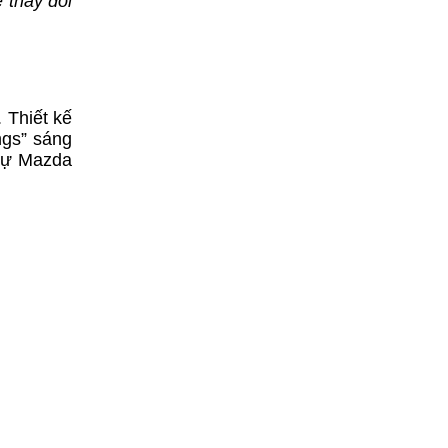
 thay đổi
 Thiết kế
ngs” sáng
 tự Mazda