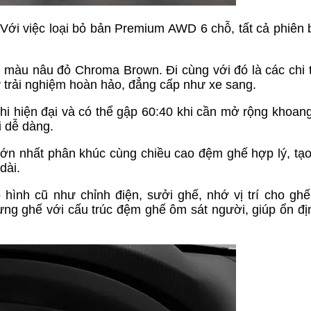
. Với việc loại bỏ bản Premium AWD 6 chỗ, tất cả phiên
màu nâu đỏ Chroma Brown. Đi cùng với đó là các chi t
ự trải nghiệm hoàn hảo, đẳng cấp như xe sang.
nghi hiện đại và có thể gập 60:40 khi cần mở rộng khoang
i dễ dàng.
ớn nhất phân khúc cùng chiều cao đệm ghế hợp lý, tạo
dài.
hình cũ như chỉnh điện, sưởi ghế, nhớ vị trí cho ghế
g ghế với cấu trúc đệm ghế ôm sát người, giúp ổn đị