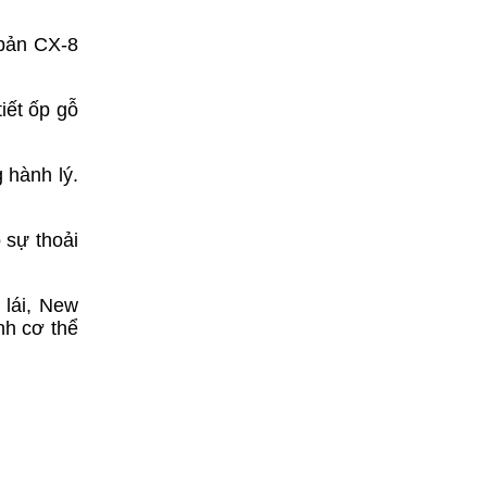
 bản CX-8
iết ốp gỗ
 hành lý.
 sự thoải
 lái, New
nh cơ thể