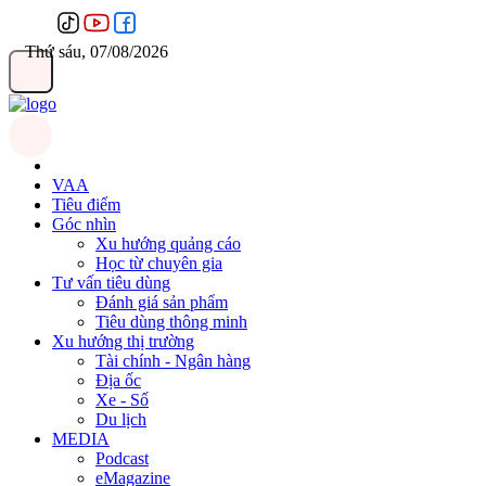
Thứ sáu, 07/08/2026
VAA
Tiêu điểm
Góc nhìn
Xu hướng quảng cáo
Học từ chuyên gia
Tư vấn tiêu dùng
Đánh giá sản phẩm
Tiêu dùng thông minh
Xu hướng thị trường
Tài chính - Ngân hàng
Địa ốc
Xe - Số
Du lịch
MEDIA
Podcast
eMagazine