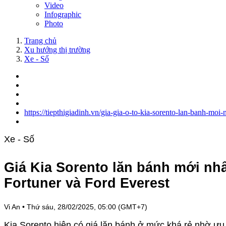
Video
Infographic
Photo
Trang chủ
Xu hướng thị trường
Xe - Số
https://tiepthigiadinh.vn/gia-gia-o-to-kia-sorento-lan-banh-mo
Xe - Số
Giá Kia Sorento lăn bánh mới nhấ
Fortuner và Ford Everest
Vi An
•
Thứ sáu, 28/02/2025, 05:00 (GMT+7)
Kia Sorento hiện có giá lăn bánh ở mức khá rẻ nhờ ưu 