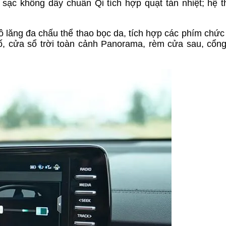
 sạc không dây chuẩn Qi tích hợp quạt tản nhiệt; hệ 
vô lăng đa chấu thể thao bọc da, tích hợp các phím chức
ố, cửa sổ trời toàn cảnh Panorama, rèm cửa sau, cổn