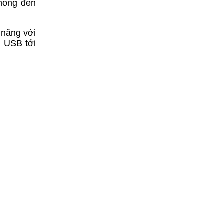
thống đèn
 năng với
g USB tới