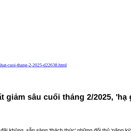
i-nhat-cuoi-thang-2-2025-d22638.html
t giảm sâu cuối tháng 2/2025, 'hạ 
đãi khủng, sẵn sàng 'thách thức' những đối thủ 'nặng ký