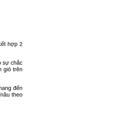
kết hợp 2
o sự chắc
 gió trên
 mang đến
/nâu theo