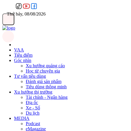
Thứ bảy, 08/08/2026
VAA
Tiêu điểm
Góc nhìn
Xu hướng quảng cáo
Học từ chuyên gia
Tư vấn tiêu dùng
Đánh giá sản phẩm
Tiêu dùng thông minh
Xu hướng thị trường
Tài chính - Ngân hàng
Địa ốc
Xe - Số
Du lịch
MEDIA
Podcast
eMagazine