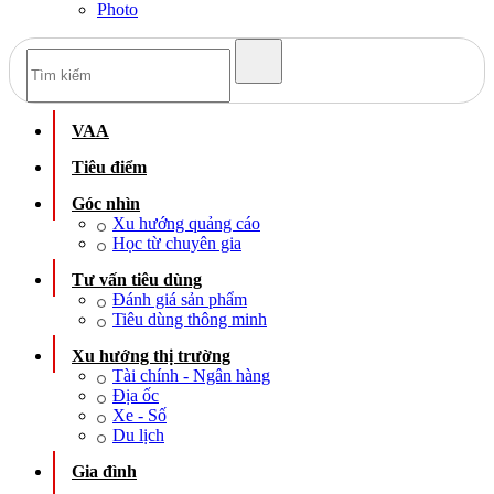
Photo
VAA
Tiêu điểm
Góc nhìn
Xu hướng quảng cáo
Học từ chuyên gia
Tư vấn tiêu dùng
Đánh giá sản phẩm
Tiêu dùng thông minh
Xu hướng thị trường
Tài chính - Ngân hàng
Địa ốc
Xe - Số
Du lịch
Gia đình