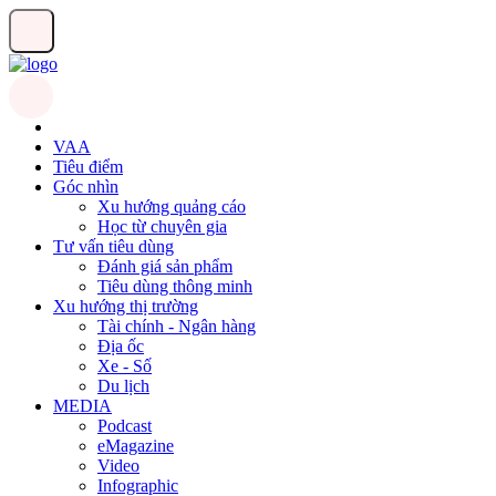
VAA
Tiêu điểm
Góc nhìn
Xu hướng quảng cáo
Học từ chuyên gia
Tư vấn tiêu dùng
Đánh giá sản phẩm
Tiêu dùng thông minh
Xu hướng thị trường
Tài chính - Ngân hàng
Địa ốc
Xe - Số
Du lịch
MEDIA
Podcast
eMagazine
Video
Infographic