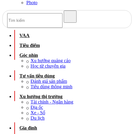
Photo
VAA
Tiêu điểm
Góc nhìn
Xu hướng quảng cáo
Học từ chuyên gia
Tư vấn tiêu dùng
Đánh giá sản phẩm
Tiêu dùng thông minh
Xu hướng thị trường
Tài chính - Ngân hàng
Địa ốc
Xe - Số
Du lịch
Gia đình