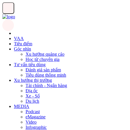
VAA
Tiêu điểm
Góc nhìn
Xu hướng quảng cáo
Học từ chuyên gia
Tư vấn tiêu dùng
Đánh giá sản phẩm
Tiêu dùng thông minh
Xu hướng thị trường
Tài chính - Ngân hàng
Địa ốc
Xe - Số
Du lịch
MEDIA
Podcast
eMagazine
Video
Infographic