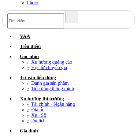
Photo
VAA
Tiêu điểm
Góc nhìn
Xu hướng quảng cáo
Học từ chuyên gia
Tư vấn tiêu dùng
Đánh giá sản phẩm
Tiêu dùng thông minh
Xu hướng thị trường
Tài chính - Ngân hàng
Địa ốc
Xe - Số
Du lịch
Gia đình