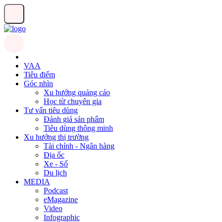
VAA
Tiêu điểm
Góc nhìn
Xu hướng quảng cáo
Học từ chuyên gia
Tư vấn tiêu dùng
Đánh giá sản phẩm
Tiêu dùng thông minh
Xu hướng thị trường
Tài chính - Ngân hàng
Địa ốc
Xe - Số
Du lịch
MEDIA
Podcast
eMagazine
Video
Infographic