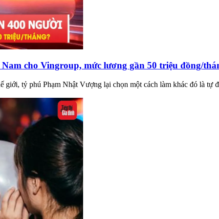
 Nam cho Vingroup, mức lương gần 50 triệu đồng/thá
hế giới, tỷ phú Phạm Nhật Vượng lại chọn một cách làm khác đó là tự đ