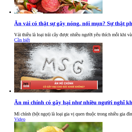
Ăn vải có thật sự gây nóng, nổi mụn? Sự thật ph
Vải thiều là loại trái cây được nhiều người yêu thích mỗi khi 
Cần biết
Ăn mì chính có gây hại như nhiều người nghĩ k
Mì chính (bột ngọt) là loại gia vị quen thuộc trong nhiều gia đ
Video