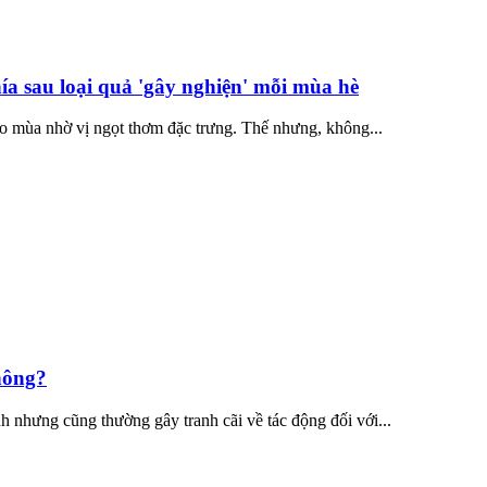
ía sau loại quả 'gây nghiện' mỗi mùa hè
vào mùa nhờ vị ngọt thơm đặc trưng. Thế nhưng, không...
hông?
ình nhưng cũng thường gây tranh cãi về tác động đối với...