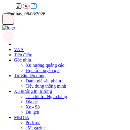
Thứ bảy, 08/08/2026
VAA
Tiêu điểm
Góc nhìn
Xu hướng quảng cáo
Học từ chuyên gia
Tư vấn tiêu dùng
Đánh giá sản phẩm
Tiêu dùng thông minh
Xu hướng thị trường
Tài chính - Ngân hàng
Địa ốc
Xe - Số
Du lịch
MEDIA
Podcast
eMagazine