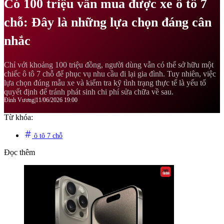
Có 100 triệu vẫn mua được xe ô tô 7
chỗ: Đây là những lựa chọn đáng cân
nhắc
Chỉ với khoảng 100 triệu đồng, người dùng vẫn có thể sở hữu một
chiếc ô tô 7 chỗ để phục vụ nhu cầu đi lại gia đình. Tuy nhiên, việc
lựa chọn đúng mẫu xe và kiểm tra kỹ tình trạng thực tế là yếu tố
quyết định để tránh phát sinh chi phí sửa chữa về sau.
Đình Vương
|
11/06/2026 19:00
Từ khóa:
ô tô 7 chỗ
Đọc thêm