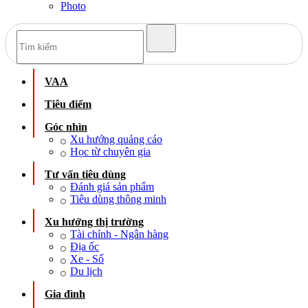
Photo
VAA
Tiêu điểm
Góc nhìn
Xu hướng quảng cáo
Học từ chuyên gia
Tư vấn tiêu dùng
Đánh giá sản phẩm
Tiêu dùng thông minh
Xu hướng thị trường
Tài chính - Ngân hàng
Địa ốc
Xe - Số
Du lịch
Gia đình