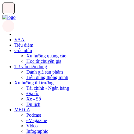
VAA
Tiêu điểm
Góc nhìn
Xu hướng quảng cáo
Học từ chuyên gia
Tư vấn tiêu dùng
Đánh giá sản phẩm
Tiêu dùng thông minh
Xu hướng thị trường
Tài chính - Ngân hàng
Địa ốc
Xe - Số
Du lịch
MEDIA
Podcast
eMagazine
Video
Infographic