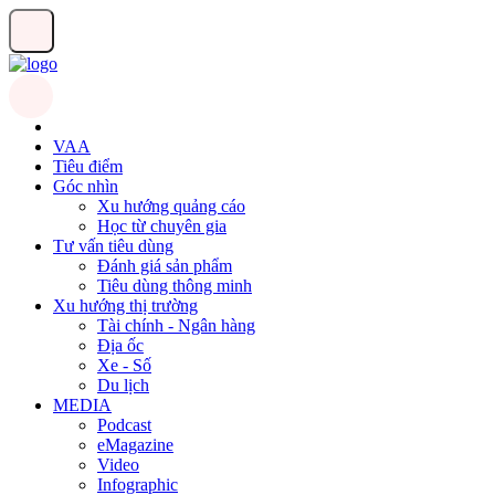
VAA
Tiêu điểm
Góc nhìn
Xu hướng quảng cáo
Học từ chuyên gia
Tư vấn tiêu dùng
Đánh giá sản phẩm
Tiêu dùng thông minh
Xu hướng thị trường
Tài chính - Ngân hàng
Địa ốc
Xe - Số
Du lịch
MEDIA
Podcast
eMagazine
Video
Infographic