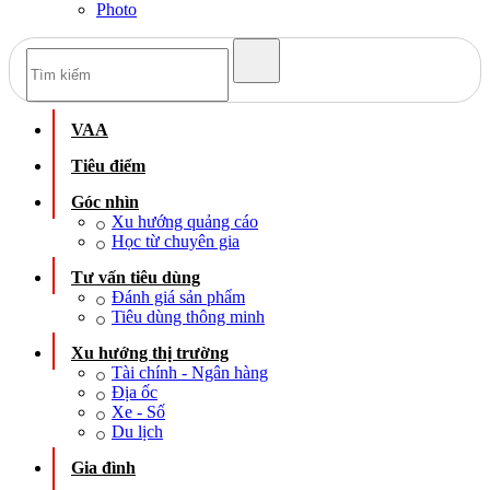
Photo
VAA
Tiêu điểm
Góc nhìn
Xu hướng quảng cáo
Học từ chuyên gia
Tư vấn tiêu dùng
Đánh giá sản phẩm
Tiêu dùng thông minh
Xu hướng thị trường
Tài chính - Ngân hàng
Địa ốc
Xe - Số
Du lịch
Gia đình