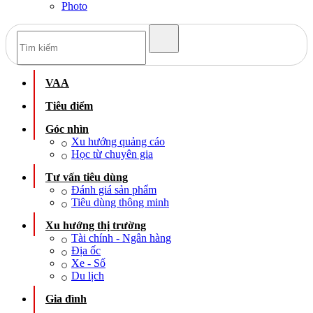
Photo
VAA
Tiêu điểm
Góc nhìn
Xu hướng quảng cáo
Học từ chuyên gia
Tư vấn tiêu dùng
Đánh giá sản phẩm
Tiêu dùng thông minh
Xu hướng thị trường
Tài chính - Ngân hàng
Địa ốc
Xe - Số
Du lịch
Gia đình