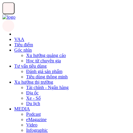
VAA
Tiêu điểm
Góc nhìn
Xu hướng quảng cáo
Học từ chuyên gia
Tư vấn tiêu dùng
Đánh giá sản phẩm
Tiêu dùng thông minh
Xu hướng thị trường
Tài chính - Ngân hàng
Địa ốc
Xe - Số
Du lịch
MEDIA
Podcast
eMagazine
Video
Infographic