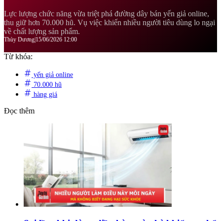
Lực lượng chức năng vừa triệt phá đường dây bán yến giả online,
thu giữ hơn 70.000 hũ. Vụ việc khiến nhiều người tiêu dùng lo ngại
về chất lượng sản phẩm.
Thùy Dương
|
15/06/2026 12:00
Từ khóa:
yến giả online
70.000 hũ
hàng giá
Đọc thêm