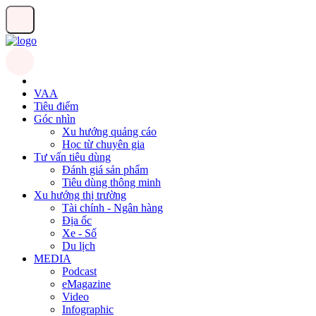
VAA
Tiêu điểm
Góc nhìn
Xu hướng quảng cáo
Học từ chuyên gia
Tư vấn tiêu dùng
Đánh giá sản phẩm
Tiêu dùng thông minh
Xu hướng thị trường
Tài chính - Ngân hàng
Địa ốc
Xe - Số
Du lịch
MEDIA
Podcast
eMagazine
Video
Infographic