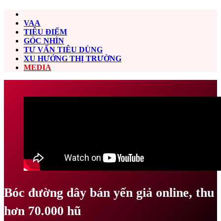
VAA
TIÊU ĐIỂM
GÓC NHÌN
TƯ VẤN TIÊU DÙNG
XU HƯỚNG THỊ TRƯỜNG
MEDIA
Bóc đường dây bán yến giả online, thu
hơn 70.000 hũ