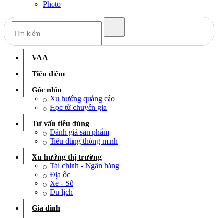
Photo
VAA
Tiêu điểm
Góc nhìn
Xu hướng quảng cáo
Học từ chuyên gia
Tư vấn tiêu dùng
Đánh giá sản phẩm
Tiêu dùng thông minh
Xu hướng thị trường
Tài chính - Ngân hàng
Địa ốc
Xe - Số
Du lịch
Gia đình