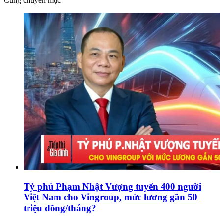
Cùng chuyên mục
Tỷ phú Phạm Nhật Vượng tuyển 400 người
Việt Nam cho Vingroup, mức lương gần 50
triệu đồng/tháng?