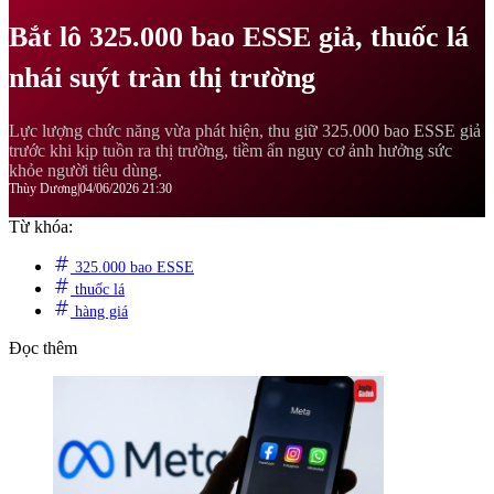
Bắt lô 325.000 bao ESSE giả, thuốc lá
nhái suýt tràn thị trường
Lực lượng chức năng vừa phát hiện, thu giữ 325.000 bao ESSE giả
trước khi kịp tuồn ra thị trường, tiềm ẩn nguy cơ ảnh hưởng sức
khỏe người tiêu dùng.
Thùy Dương
|
04/06/2026 21:30
Từ khóa:
325.000 bao ESSE
thuốc lá
hàng giá
Đọc thêm