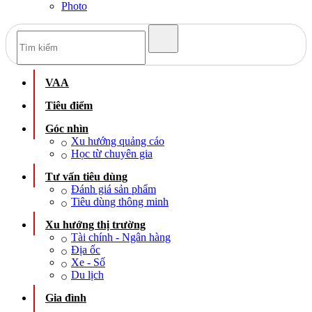
Photo
VAA
Tiêu điểm
Góc nhìn
Xu hướng quảng cáo
Học từ chuyên gia
Tư vấn tiêu dùng
Đánh giá sản phẩm
Tiêu dùng thông minh
Xu hướng thị trường
Tài chính - Ngân hàng
Địa ốc
Xe - Số
Du lịch
Gia đình