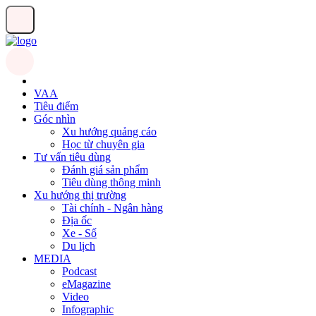
VAA
Tiêu điểm
Góc nhìn
Xu hướng quảng cáo
Học từ chuyên gia
Tư vấn tiêu dùng
Đánh giá sản phẩm
Tiêu dùng thông minh
Xu hướng thị trường
Tài chính - Ngân hàng
Địa ốc
Xe - Số
Du lịch
MEDIA
Podcast
eMagazine
Video
Infographic