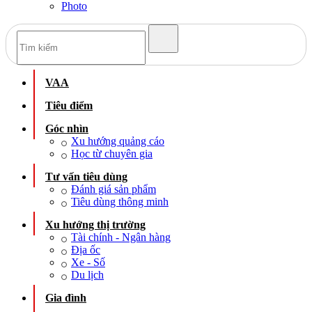
Photo
VAA
Tiêu điểm
Góc nhìn
Xu hướng quảng cáo
Học từ chuyên gia
Tư vấn tiêu dùng
Đánh giá sản phẩm
Tiêu dùng thông minh
Xu hướng thị trường
Tài chính - Ngân hàng
Địa ốc
Xe - Số
Du lịch
Gia đình