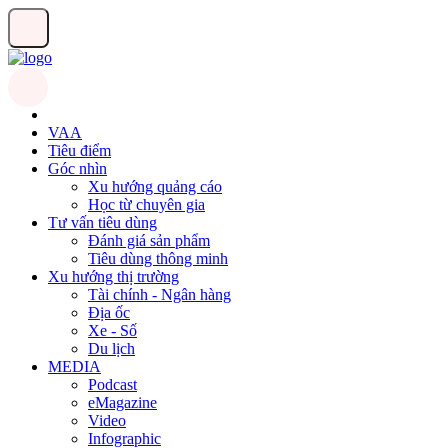
VAA
Tiêu điểm
Góc nhìn
Xu hướng quảng cáo
Học từ chuyên gia
Tư vấn tiêu dùng
Đánh giá sản phẩm
Tiêu dùng thông minh
Xu hướng thị trường
Tài chính - Ngân hàng
Địa ốc
Xe - Số
Du lịch
MEDIA
Podcast
eMagazine
Video
Infographic