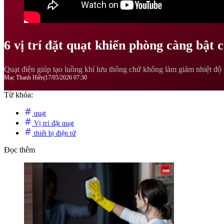
6 vị trí đặt quạt khiến phòng càng bật 
Quạt điện giúp tạo luồng khí lưu thông chứ không làm giảm nhiệt độ 
Mạc Thanh Hiền
|
17/05/2026 07:30
Từ khóa:
quạt
Vị trí đặt quạt
thiết bị điện tử
Đọc thêm