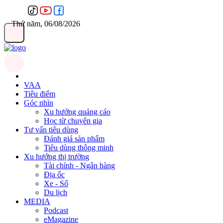
Thứ năm, 06/08/2026
VAA
Tiêu điểm
Góc nhìn
Xu hướng quảng cáo
Học từ chuyên gia
Tư vấn tiêu dùng
Đánh giá sản phẩm
Tiêu dùng thông minh
Xu hướng thị trường
Tài chính - Ngân hàng
Địa ốc
Xe - Số
Du lịch
MEDIA
Podcast
eMagazine