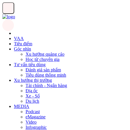
VAA
Tiêu điểm
Góc nhìn
Xu hướng quảng cáo
Học từ chuyên gia
Tư vấn tiêu dùng
Đánh giá sản phẩm
Tiêu dùng thông minh
Xu hướng thị trường
Tài chính - Ngân hàng
Địa ốc
Xe - Số
Du lịch
MEDIA
Podcast
eMagazine
Video
Infographic