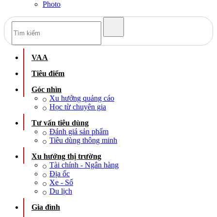
Photo
VAA
Tiêu điểm
Góc nhìn
Xu hướng quảng cáo
Học từ chuyên gia
Tư vấn tiêu dùng
Đánh giá sản phẩm
Tiêu dùng thông minh
Xu hướng thị trường
Tài chính - Ngân hàng
Địa ốc
Xe - Số
Du lịch
Gia đình