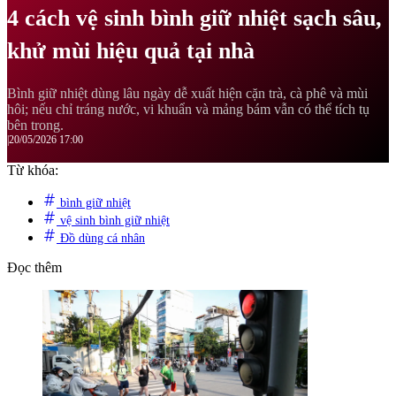
4 cách vệ sinh bình giữ nhiệt sạch sâu,
khử mùi hiệu quả tại nhà
Bình giữ nhiệt dùng lâu ngày dễ xuất hiện cặn trà, cà phê và mùi
hôi; nếu chỉ tráng nước, vi khuẩn và mảng bám vẫn có thể tích tụ
bên trong.
|
20/05/2026 17:00
Từ khóa:
bình giữ nhiệt
vệ sinh bình giữ nhiệt
Đồ dùng cá nhân
Đọc thêm